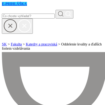
E-PRIHLÁŠKA
SK
>
Fakulta
>
Katedry a pracoviská
> Oddelenie kvality a ďalších
foriem vzdelávania