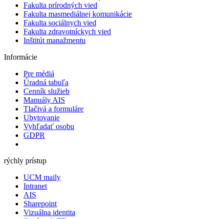
Fakulta prírodných vied
Fakulta masmediálnej komunikácie
Fakulta sociálnych vied
Fakulta zdravotníckych vied
Inštitút manažmentu
Informácie
Pre médiá
Úradná tabuľa
Cenník služieb
Manuály AIS
Tlačivá a formuláre
Ubytovanie
Vyhľadať osobu
GDPR
rýchly prístup
UCM maily
Intranet
AIS
Sharepoint
Vizuálna identita