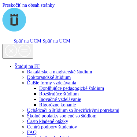
Preskočiť na obsah stránky
Späť na UCM
Späť na UCM
Študuj na FF
Bakalárske a magisterské štúdium
Doktorandské štúdium
Ďalšie formy vzdelávania
Doplňujúce pedagogické štúdium
Rozširujúce štúdium
Inovačné vzdelávanie
Rigorózne konanie
Uchádzači o štúdium so špecifickými potrebami
Školné poplatky spojené so štúdiom
Často kladené otázky
Centrá podpory študentov
FAQ