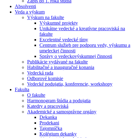
Zápis do 1. roka štúdia
Absolventi
Veda a výskum
Výskum na fakulte
Výskumné projekty
Unikátne vedecké a kreatívne pracoviská na
fakulte
Excelentné vedecké tímy
Centrum služieb pre podporu vedy, výskumu a
umeleckej činnosti
Správy o vedeckovýskumnej činnosti
Publikácie vydávané na fakulte
Habilitačné a inauguračné konania
Vedecká rada
Odborové komisie
Vedecké podujatia, konferencie, workshopy
Fakulta
O fakulte
Harmonogram štúdia a podujatia
Katedry a pracoviská
Akademické a samosprávne orgány
Dekanka
Prodekani
Tajomníčka
Kolégium dekanky