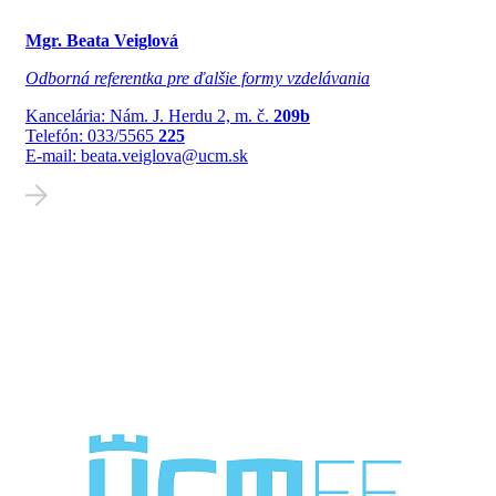
Mgr. Beata Veiglová
Odborná referentka pre ďalšie formy vzdelávania
Kancelária: Nám. J. Herdu 2, m. č.
209b
Telefón: 033/5565
225
E-mail: beata.veiglova@ucm.sk