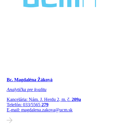
Bc. Magdaléna Žáková
Analytička pre kvalitu
Kancelária: Nám. J. Herdu 2, m. č.
209a
Telefón: 033/5565
279
E-mail: magdalena.zakova@ucm.sk