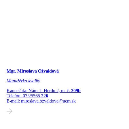
Mgr. Miroslava Ožvaldová
Manažérka kvality
Kancelária: Nám. J. Herdu 2, m. č.
209b
Telefón: 033/5565
226
E-mail: miroslava.ozvaldova@ucm.sk