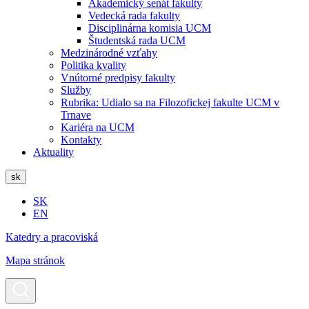
Akademický senát fakulty
Vedecká rada fakulty
Disciplinárna komisia UCM
Študentská rada UCM
Medzinárodné vzťahy
Politika kvality
Vnútorné predpisy fakulty
Služby
Rubrika: Udialo sa na Filozofickej fakulte UCM v
Trnave
Kariéra na UCM
Kontakty
Aktuality
sk
SK
EN
Katedry a pracoviská
Mapa stránok