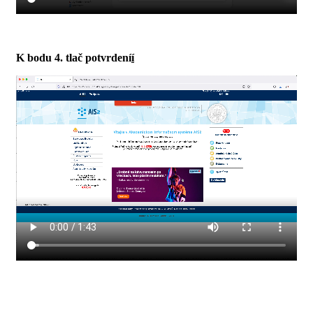
K bodu 4. tlač potvrdení
í