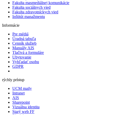
Fakulta masmediálnej komunikácie
Fakulta sociálnych vied
Fakulta zdravotníckych vied
Inštitút manažmentu
Informácie
Pre médiá
Úradná tabuľa
Cenník služieb
Manuály AIS
Tlačivá a formuláre
Ubytovanie
Vyhľadať osobu
GDPR
rýchly prístup
UCM maily
Intranet
AIS
Sharepoint
Vizuálna identita
Starý web FF