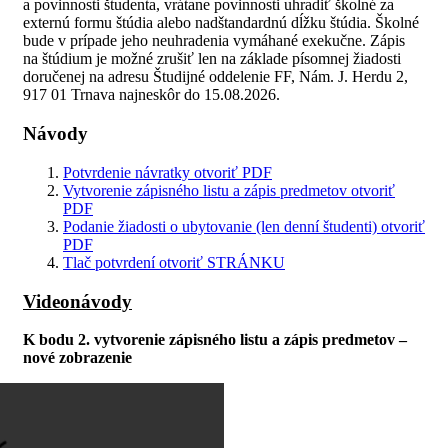
a povinnosti študenta, vrátane povinnosti uhradiť školné za
externú formu štúdia alebo nadštandardnú dĺžku štúdia. Školné
bude v prípade jeho neuhradenia vymáhané exekučne. Zápis
na štúdium je možné zrušiť len na základe písomnej žiadosti
doručenej na adresu Študijné oddelenie FF, Nám. J. Herdu 2,
917 01 Trnava najneskôr do 15.08.2026.
Návody
Potvrdenie návratky
otvoriť PDF
Vytvorenie zápisného listu a zápis predmetov
otvoriť
PDF
Podanie žiadosti o ubytovanie (len denní študenti)
otvoriť
PDF
Tlač potvrdení
otvoriť STRÁNKU
Videonávody
K bodu 2. vytvorenie zápisného listu a zápis predmetov –
nové zobrazenie