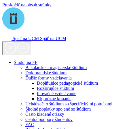
Preskočiť na obsah stránky
Späť na UCM
Späť na UCM
Študuj na FF
Bakalárske a magisterské štúdium
Doktorandské štúdium
Ďalšie formy vzdelávania
Doplňujúce pedagogické štúdium
Rozširujúce štúdium
Inovačné vzdelávanie
Rigorózne konanie
Uchádzači o štúdium so špecifickými potrebami
Školné poplatky spojené so štúdiom
Často kladené otázky
Centrá podpory študentov
FAQ