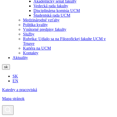
Akademický senát fakulty
Vedecká rada fakulty
Disciplinárna komisia UCM
Študentská rada UCM
Medzinárodné vzťahy
Politika kvality
Vnútorné predpisy fakulty
Služby
Rubrika: Udialo sa na Filozofickej fakulte UCM v
Trnave
Kariéra na UCM
Kontakty
Aktuality
sk
SK
EN
Katedry a pracoviská
Mapa stránok