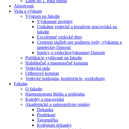
Zápis do 1. roka štúdia
Absolventi
Veda a výskum
Výskum na fakulte
Výskumné projekty
Unikátne vedecké a kreatívne pracoviská na
fakulte
Excelentné vedecké tímy
Centrum služieb pre podporu vedy, výskumu a
umeleckej činnosti
Správy o vedeckovýskumnej činnosti
Publikácie vydávané na fakulte
Habilitačné a inauguračné konania
Vedecká rada
Odborové komisie
Vedecké podujatia, konferencie, workshopy
Fakulta
O fakulte
Harmonogram štúdia a podujatia
Katedry a pracoviská
Akademické a samosprávne orgány
Dekanka
Prodekani
Tajomníčka
Kolégium dekanky