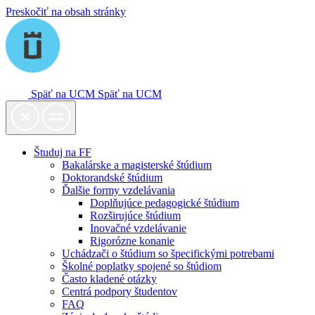
Preskočiť na obsah stránky
Späť na UCM
Späť na UCM
Študuj na FF
Bakalárske a magisterské štúdium
Doktorandské štúdium
Ďalšie formy vzdelávania
Doplňujúce pedagogické štúdium
Rozširujúce štúdium
Inovačné vzdelávanie
Rigorózne konanie
Uchádzači o štúdium so špecifickými potrebami
Školné poplatky spojené so štúdiom
Často kladené otázky
Centrá podpory študentov
FAQ