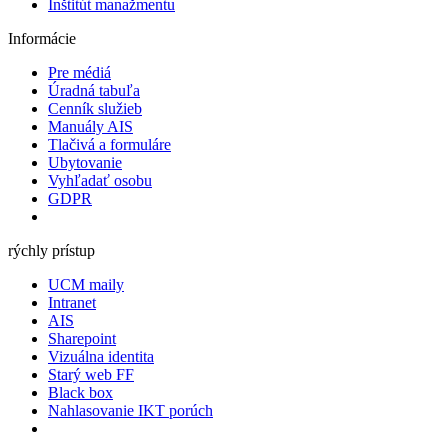
Inštitút manažmentu
Informácie
Pre médiá
Úradná tabuľa
Cenník služieb
Manuály AIS
Tlačivá a formuláre
Ubytovanie
Vyhľadať osobu
GDPR
rýchly prístup
UCM maily
Intranet
AIS
Sharepoint
Vizuálna identita
Starý web FF
Black box
Nahlasovanie IKT porúch