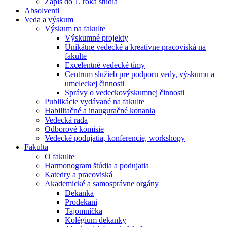
Zápis do 1. roka štúdia
Absolventi
Veda a výskum
Výskum na fakulte
Výskumné projekty
Unikátne vedecké a kreatívne pracoviská na
fakulte
Excelentné vedecké tímy
Centrum služieb pre podporu vedy, výskumu a
umeleckej činnosti
Správy o vedeckovýskumnej činnosti
Publikácie vydávané na fakulte
Habilitačné a inauguračné konania
Vedecká rada
Odborové komisie
Vedecké podujatia, konferencie, workshopy
Fakulta
O fakulte
Harmonogram štúdia a podujatia
Katedry a pracoviská
Akademické a samosprávne orgány
Dekanka
Prodekani
Tajomníčka
Kolégium dekanky