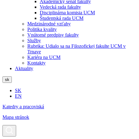
Akademický senát fakulty
Vedecká rada fakulty
Disciplinárna komisia UCM
Študentská rada UCM
Medzinárodné vzťahy
Politika kvality
Vnútorné predpisy fakulty
Služby
Rubrika: Udialo sa na Filozofickej fakulte UCM v
Trnave
Kariéra na UCM
Kontakty
Aktuality
sk
SK
EN
Katedry a pracoviská
Mapa stránok