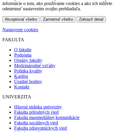
informácie o tom, ako používame cookies a ako ich môžete
odmietnuť nastavením svojho prehliadača.
Akceptovať všetko
Zamietnuť všetko
Zobraziť detail
Nastavenie cookies
FAKULTA
O fakulte
Podujatia
Orgány fakulty
Medzinárodné vzťahy
Politika kvality
Kariéra
Úradné hodiny
Kontakt
UNIVERZITA
Hlavná stránka univerzity
Fakulta prírodných vied
Fakulta masmediálnej komunikácie
Fakulta sociálnych vied
Fakulta zdravotníckych vied