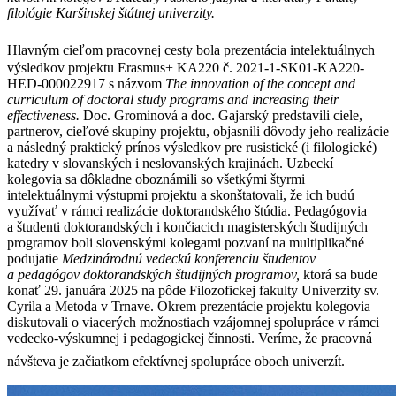
filológie Karšinskej štátnej univerzity.
Hlavným cieľom pracovnej cesty bola prezentácia intelektuálnych
výsledkov projektu Erasmus+ KA220 č. 2021-1-SK01-KA220-
HED-000022917 s názvom
The innovation of the concept and
curriculum of doctoral study programs and increasing their
effectiveness.
Doc. Grominová a doc. Gajarský
predstavili ciele,
partnerov, cieľové skupiny projektu, objasnili dôvody jeho realizácie
a následný praktický prínos výsledkov pre rusistické (i filologické)
katedry v slovanských i neslovanských krajinách. Uzbeckí
kolegovia sa dôkladne oboznámili so všetkými štyrmi
intelektuálnymi výstupmi projektu a skonštatovali, že ich budú
využívať v rámci realizácie doktorandského štúdia. Pedagógovia
a študenti doktorandských i končiacich magisterských študijných
programov boli slovenskými kolegami pozvaní na multiplikačné
podujatie
Medzinárodnú vedeckú konferenciu študentov
a pedagógov doktorandských študijných programov,
ktorá sa bude
konať 29. januára 2025 na pôde Filozofickej fakulty Univerzity sv.
Cyrila a Metoda v Trnave. Okrem prezentácie projektu kolegovia
diskutovali o viacerých možnostiach vzájomnej spolupráce v rámci
vedecko-výskumnej i pedagogickej činnosti. Veríme, že pracovná
návšteva je začiatkom efektívnej spolupráce oboch univerzít.