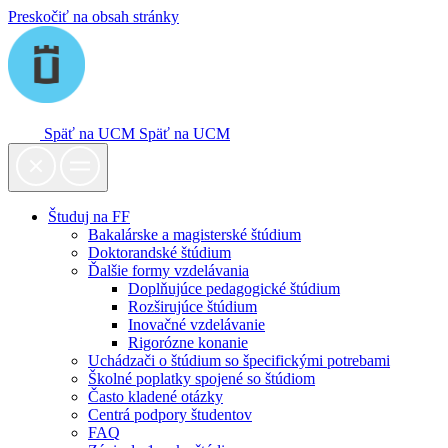
Preskočiť na obsah stránky
Späť na UCM
Späť na UCM
Študuj na FF
Bakalárske a magisterské štúdium
Doktorandské štúdium
Ďalšie formy vzdelávania
Doplňujúce pedagogické štúdium
Rozširujúce štúdium
Inovačné vzdelávanie
Rigorózne konanie
Uchádzači o štúdium so špecifickými potrebami
Školné poplatky spojené so štúdiom
Často kladené otázky
Centrá podpory študentov
FAQ