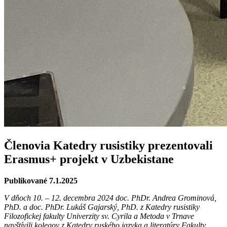
Členovia Katedry rusistiky prezentovali
Erasmus+ projekt v Uzbekistane
Publikované 7.1.2025
V dňoch 10. – 12. decembra 2024 doc. PhDr. Andrea Grominová,
PhD. a doc. PhDr. Lukáš Gajarský, PhD. z Katedry rusistiky
Filozofickej fakulty Univerzity sv. Cyrila a Metoda v Trnave
navštívili kolegov z Katedry ruského jazyka a literatúry Fakulty