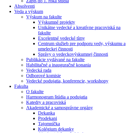
Zápis do 1. roka štúdia
Absolventi
Veda a výskum
Výskum na fakulte
Výskumné projekty
Unikátne vedecké a kreatívne pracoviská na
fakulte
Excelentné vedecké tímy
Centrum služieb pre podporu vedy, výskumu a
umeleckej činnosti
Správy o vedeckovýskumnej činnosti
Publikácie vydávané na fakulte
Habilitačné a inauguračné konania
Vedecká rada
Odborové komisie
Vedecké podujatia, konferencie, workshopy
Fakulta
O fakulte
Harmonogram štúdia a podujatia
Katedry a pracoviská
Akademické a samosprávne orgány
Dekanka
Prodekani
Tajomníčka
Kolégium dekanky