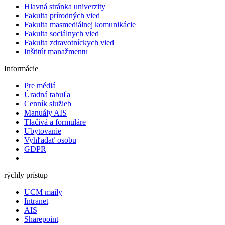
Hlavná stránka univerzity
Fakulta prírodných vied
Fakulta masmediálnej komunikácie
Fakulta sociálnych vied
Fakulta zdravotníckych vied
Inštitút manažmentu
Informácie
Pre médiá
Úradná tabuľa
Cenník služieb
Manuály AIS
Tlačivá a formuláre
Ubytovanie
Vyhľadať osobu
GDPR
rýchly prístup
UCM maily
Intranet
AIS
Sharepoint