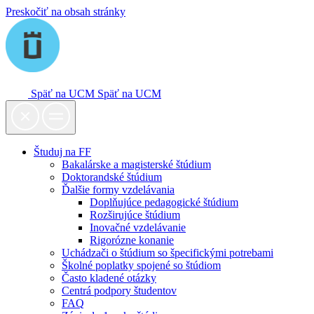
Preskočiť na obsah stránky
Späť na UCM
Späť na UCM
Študuj na FF
Bakalárske a magisterské štúdium
Doktorandské štúdium
Ďalšie formy vzdelávania
Doplňujúce pedagogické štúdium
Rozširujúce štúdium
Inovačné vzdelávanie
Rigorózne konanie
Uchádzači o štúdium so špecifickými potrebami
Školné poplatky spojené so štúdiom
Často kladené otázky
Centrá podpory študentov
FAQ