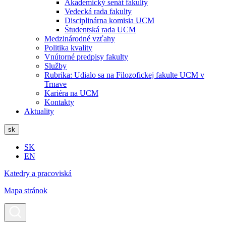
Akademický senát fakulty
Vedecká rada fakulty
Disciplinárna komisia UCM
Študentská rada UCM
Medzinárodné vzťahy
Politika kvality
Vnútorné predpisy fakulty
Služby
Rubrika: Udialo sa na Filozofickej fakulte UCM v
Trnave
Kariéra na UCM
Kontakty
Aktuality
sk
SK
EN
Katedry a pracoviská
Mapa stránok