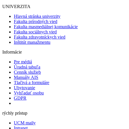
UNIVERZITA
Hlavná stránka univerzity
Fakulta prírodných vied
Fakulta masmediálnej komunikácie
Fakulta sociálnych vied
Fakulta zdravotníckych vied
Inštitút manažmentu
Informácie
Pre médiá
Úradná tabuľa
Cenník služieb
Manuály AIS
Tlačivá a formuláre
Ubytovanie
Vyhľadať osobu
GDPR
rýchly prístup
UCM maily
Intranet