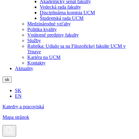
Akademický senát fakulty
Vedecká rada fakulty
Disciplinárna komisia UCM
Študentská rada UCM
Medzinárodné vzťahy
Politika kvality
Vnútorné predpisy fakulty
Služby
Rubrika: Udialo sa na Filozofickej fakulte UCM v
Trnave
Kariéra na UCM
Kontakty
Aktuality
sk
SK
EN
Katedry a pracoviská
Mapa stránok