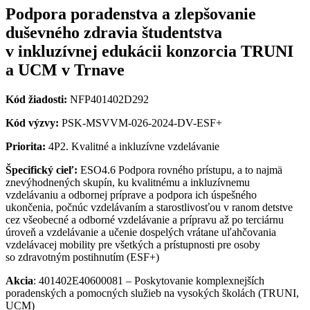
Podpora poradenstva a zlepšovanie
duševného zdravia študentstva
v inkluzívnej edukácii konzorcia TRUNI
a UCM v Trnave
Kód žiadosti:
NFP401402D292
Kód výzvy:
PSK-MSVVM-026-2024-DV-ESF+
Priorita:
4P2. Kvalitné a inkluzívne vzdelávanie
Špecifický cieľ:
ESO4.6 Podpora rovného prístupu, a to najmä
znevýhodnených skupín, ku kvalitnému a inkluzívnemu
vzdelávaniu a odbornej príprave a podpora ich úspešného
ukončenia, počnúc vzdelávaním a starostlivosťou v ranom detstve
cez všeobecné a odborné vzdelávanie a prípravu až po terciárnu
úroveň a vzdelávanie a učenie dospelých vrátane uľahčovania
vzdelávacej mobility pre všetkých a prístupnosti pre osoby
so zdravotným postihnutím (ESF+)
Akcia
: 401402E40600081 – Poskytovanie komplexnejších
poradenských a pomocných služieb na vysokých školách (TRUNI,
UCM)