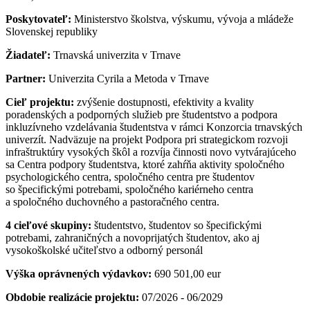
Poskytovateľ:
Ministerstvo školstva, výskumu, vývoja a mládeže
Slovenskej republiky
Žiadateľ:
Trnavská univerzita v Trnave
Partner:
Univerzita Cyrila a Metoda v Trnave
Cieľ projektu:
zvýšenie dostupnosti, efektivity a kvality
poradenských a podporných služieb pre študentstvo a podpora
inkluzívneho vzdelávania študentstva v rámci Konzorcia trnavských
univerzít. Nadväzuje na projekt Podpora pri strategickom rozvoji
infraštruktúry vysokých škôl a rozvíja činnosti novo vytvárajúceho
sa Centra podpory študentstva, ktoré zahŕňa aktivity spoločného
psychologického centra, spoločného centra pre študentov
so špecifickými potrebami, spoločného kariérneho centra
a spoločného duchovného a pastoračného centra.
4 cieľové skupiny:
študentstvo, študentov so špecifickými
potrebami, zahraničných a novoprijatých študentov, ako aj
vysokoškolské učiteľstvo a odborný personál
Výška oprávnených výdavkov:
690 501,00 eur
Obdobie realizácie projektu:
07/2026 - 06/2029