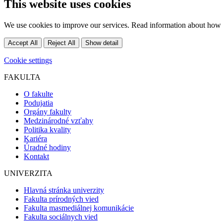
This website uses cookies
We use cookies to improve our services. Read information about how 
Accept All
Reject All
Show detail
Cookie settings
FAKULTA
O fakulte
Podujatia
Orgány fakulty
Medzinárodné vzťahy
Politika kvality
Kariéra
Úradné hodiny
Kontakt
UNIVERZITA
Hlavná stránka univerzity
Fakulta prírodných vied
Fakulta masmediálnej komunikácie
Fakulta sociálnych vied