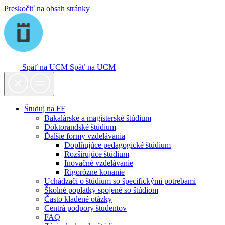
Preskočiť na obsah stránky
Späť na UCM
Späť na UCM
Študuj na FF
Bakalárske a magisterské štúdium
Doktorandské štúdium
Ďalšie formy vzdelávania
Doplňujúce pedagogické štúdium
Rozširujúce štúdium
Inovačné vzdelávanie
Rigorózne konanie
Uchádzači o štúdium so špecifickými potrebami
Školné poplatky spojené so štúdiom
Často kladené otázky
Centrá podpory študentov
FAQ