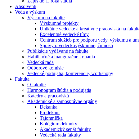
Zápis do 1. roka štúdia
Absolventi
Veda a výskum
Výskum na fakulte
Výskumné projekty
Unikátne vedecké a kreatívne pracoviská na fakult
Excelentné vedecké tímy
Centrum služieb pre podporu vedy, výskumu a ume
Správy o vedeckovýskumnej činnosti
Publikácie vydávané na fakulte
Habilitačné a inauguračné konania
Vedecká rada
Odborové komisie
Vedecké podujatia, konferencie, workshopy
Fakulta
O fakulte
Harmonogram štúdia a podujatia
Katedry a pracoviská
Akademické a samosprávne orgány
Dekanka
Prodekani
Tajomníčka
Kolégium dekanky
Akademický senát fakulty
Vedecká rada fakulty