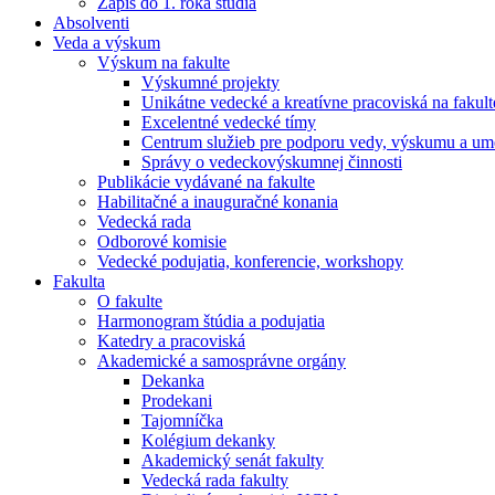
Zápis do 1. roka štúdia
Absolventi
Veda a výskum
Výskum na fakulte
Výskumné projekty
Unikátne vedecké a kreatívne pracoviská na fakult
Excelentné vedecké tímy
Centrum služieb pre podporu vedy, výskumu a ume
Správy o vedeckovýskumnej činnosti
Publikácie vydávané na fakulte
Habilitačné a inauguračné konania
Vedecká rada
Odborové komisie
Vedecké podujatia, konferencie, workshopy
Fakulta
O fakulte
Harmonogram štúdia a podujatia
Katedry a pracoviská
Akademické a samosprávne orgány
Dekanka
Prodekani
Tajomníčka
Kolégium dekanky
Akademický senát fakulty
Vedecká rada fakulty