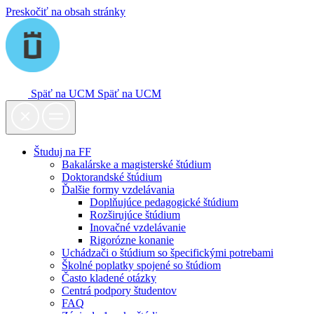
Preskočiť na obsah stránky
Späť na UCM
Späť na UCM
Študuj na FF
Bakalárske a magisterské štúdium
Doktorandské štúdium
Ďalšie formy vzdelávania
Doplňujúce pedagogické štúdium
Rozširujúce štúdium
Inovačné vzdelávanie
Rigorózne konanie
Uchádzači o štúdium so špecifickými potrebami
Školné poplatky spojené so štúdiom
Často kladené otázky
Centrá podpory študentov
FAQ