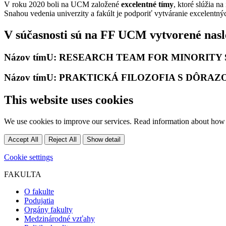
V roku 2020 boli na UCM založené
excelentné tímy
, ktoré slúžia n
Snahou vedenia univerzity a fakúlt je podporiť vytváranie excelentn
V súčasnosti sú na FF UCM vytvorené nasl
Názov tímU:
RESEARCH TEAM FOR MINORITY 
Názov tímU:
PRAKTICKÁ FILOZOFIA S DÔRAZ
This website uses cookies
We use cookies to improve our services. Read information about how 
Accept All
Reject All
Show detail
Cookie settings
FAKULTA
O fakulte
Podujatia
Orgány fakulty
Medzinárodné vzťahy