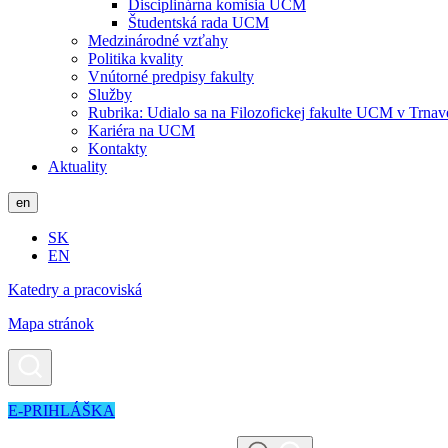
Disciplinárna komisia UCM
Študentská rada UCM
Medzinárodné vzťahy
Politika kvality
Vnútorné predpisy fakulty
Služby
Rubrika: Udialo sa na Filozofickej fakulte UCM v Trnav
Kariéra na UCM
Kontakty
Aktuality
en
SK
EN
Katedry a pracoviská
Mapa stránok
E-PRIHLÁŠKA