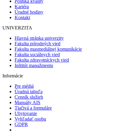
Politika kvality
Kariéra
Úradné hodiny
Kontakt
UNIVERZITA
Hlavná stránka univerzity
Fakulta prírodných vied
Fakulta masmediálnej komunikácie
Fakulta sociálnych vied
Fakulta zdravotníckych vied
Inštitút manažmentu
Informácie
Pre médiá
Úradná tabuľa
Cenník služieb
Manuály AIS
Tlačivá a formuláre
Ubytovanie
Vyhľadať osobu
GDPR