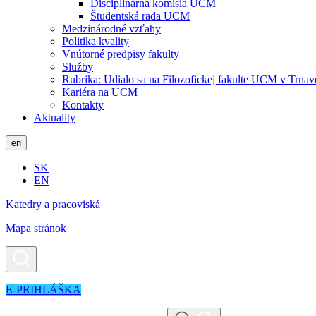
Disciplinárna komisia UCM
Študentská rada UCM
Medzinárodné vzťahy
Politika kvality
Vnútorné predpisy fakulty
Služby
Rubrika: Udialo sa na Filozofickej fakulte UCM v Trnav
Kariéra na UCM
Kontakty
Aktuality
en
SK
EN
Katedry a pracoviská
Mapa stránok
E-PRIHLÁŠKA