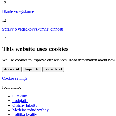
12
Dianie vo výskume
12
Správy o vedeckovýskumnej činnosti
12
This website uses cookies
We use cookies to improve our services. Read information about how 
Accept All
Reject All
Show detail
Cookie settings
FAKULTA
O fakulte
Podujatia
Orgány fakulty
Medzinárodné vzťahy
Politika kvality