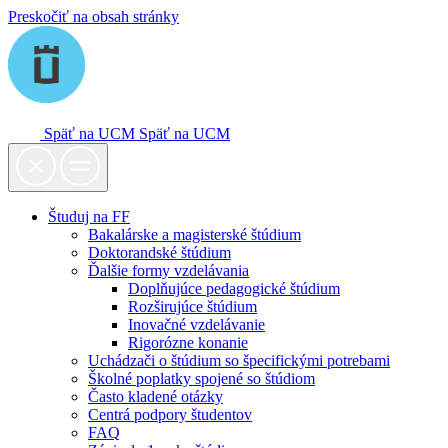
Preskočiť na obsah stránky
Späť na UCM
Späť na UCM
Študuj na FF
Bakalárske a magisterské štúdium
Doktorandské štúdium
Ďalšie formy vzdelávania
Doplňujúce pedagogické štúdium
Rozširujúce štúdium
Inovačné vzdelávanie
Rigorózne konanie
Uchádzači o štúdium so špecifickými potrebami
Školné poplatky spojené so štúdiom
Často kladené otázky
Centrá podpory študentov
FAQ