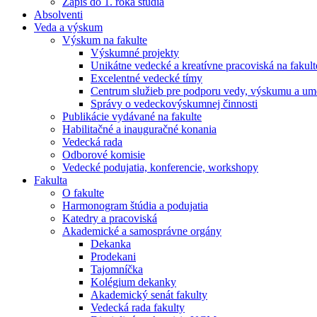
Zápis do 1. roka štúdia
Absolventi
Veda a výskum
Výskum na fakulte
Výskumné projekty
Unikátne vedecké a kreatívne pracoviská na fakult
Excelentné vedecké tímy
Centrum služieb pre podporu vedy, výskumu a ume
Správy o vedeckovýskumnej činnosti
Publikácie vydávané na fakulte
Habilitačné a inauguračné konania
Vedecká rada
Odborové komisie
Vedecké podujatia, konferencie, workshopy
Fakulta
O fakulte
Harmonogram štúdia a podujatia
Katedry a pracoviská
Akademické a samosprávne orgány
Dekanka
Prodekani
Tajomníčka
Kolégium dekanky
Akademický senát fakulty
Vedecká rada fakulty