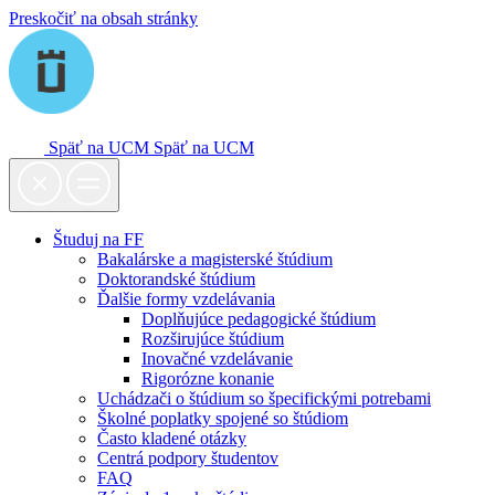
Preskočiť na obsah stránky
Späť na UCM
Späť na UCM
Študuj na FF
Bakalárske a magisterské štúdium
Doktorandské štúdium
Ďalšie formy vzdelávania
Doplňujúce pedagogické štúdium
Rozširujúce štúdium
Inovačné vzdelávanie
Rigorózne konanie
Uchádzači o štúdium so špecifickými potrebami
Školné poplatky spojené so štúdiom
Často kladené otázky
Centrá podpory študentov
FAQ