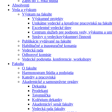
Zápis do 1. roka štúdia
Absolventi
Veda a výskum
Výskum na fakulte
Výskumné projekty
Unikátne vedecké a kreatívne pracoviská na fakult
Excelentné vedecké tímy
Centrum služieb pre podporu vedy, výskumu a ume
Správy o vedeckovýskumnej činnosti
Publikácie vydávané na fakulte
Habilitačné a inauguračné konania
Vedecká rada
Odborové komisie
Vedecké podujatia, konferencie, workshopy
Fakulta
O fakulte
Harmonogram štúdia a podujatia
Katedry a pracoviská
Akademické a samosprávne orgány
Dekanka
Prodekani
Tajomníčka
Kolégium dekanky
Akademický senát fakulty
Vedecká rada fakulty