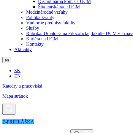
Disciplinárna komisia UCM
Študentská rada UCM
Medzinárodné vzťahy
Politika kvality
Vnútorné predpisy fakulty
Služby
Rubrika: Udialo sa na Filozofickej fakulte UCM v Trnav
Kariéra na UCM
Kontakty
Aktuality
en
SK
EN
Katedry a pracoviská
Mapa stránok
E-PRIHLÁŠKA