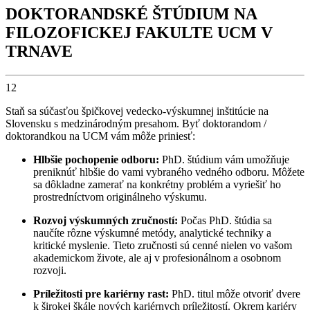
DOKTORANDSKÉ ŠTÚDIUM NA
FILOZOFICKEJ FAKULTE UCM V
TRNAVE
12
Staň sa súčasťou špičkovej vedecko-výskumnej inštitúcie na
Slovensku s medzinárodným presahom. Byť doktorandom /
doktorandkou na UCM vám môže priniesť:
Hlbšie pochopenie odboru:
PhD. štúdium vám umožňuje
preniknúť hlbšie do vami vybraného vedného odboru. Môžete
sa dôkladne zamerať na konkrétny problém a vyriešiť ho
prostredníctvom originálneho výskumu.
Rozvoj výskumných zručností:
Počas PhD. štúdia sa
naučíte rôzne výskumné metódy, analytické techniky a
kritické myslenie. Tieto zručnosti sú cenné nielen vo vašom
akademickom živote, ale aj v profesionálnom a osobnom
rozvoji.
Príležitosti pre kariérny rast:
PhD. titul môže otvoriť dvere
k širokej škále nových kariérnych príležitostí. Okrem kariéry