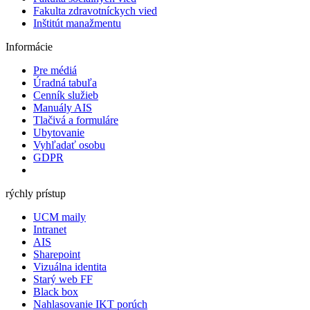
Fakulta zdravotníckych vied
Inštitút manažmentu
Informácie
Pre médiá
Úradná tabuľa
Cenník služieb
Manuály AIS
Tlačivá a formuláre
Ubytovanie
Vyhľadať osobu
GDPR
rýchly prístup
UCM maily
Intranet
AIS
Sharepoint
Vizuálna identita
Starý web FF
Black box
Nahlasovanie IKT porúch