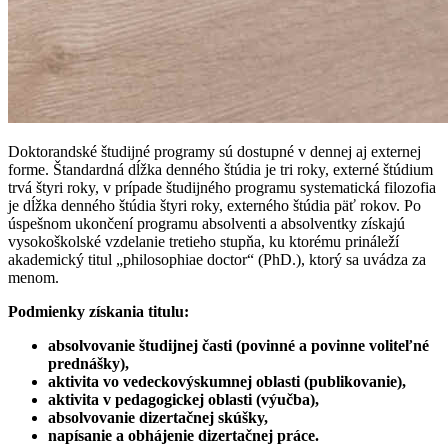
Doktorandské študijné programy sú dostupné v dennej aj externej
forme. Štandardná dĺžka denného štúdia je tri roky, externé štúdium
trvá štyri roky, v prípade študijného programu systematická filozofia
je dĺžka denného štúdia štyri roky, externého štúdia päť rokov. Po
úspešnom ukončení programu absolventi a absolventky získajú
vysokoškolské vzdelanie tretieho stupňa, ku ktorému prináleží
akademický titul „philosophiae doctor“ (PhD.), ktorý sa uvádza za
menom.
Podmienky získania titulu:
absolvovanie študijnej časti (povinné a povinne voliteľné
prednášky),
aktivita vo vedeckovýskumnej oblasti (publikovanie),
aktivita v pedagogickej oblasti (výučba),
absolvovanie dizertačnej skúšky,
napísanie a obhájenie dizertačnej práce.