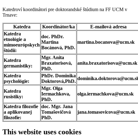
Katedroví koordinátori pre doktorandské štúdium na FF UCM v
Trnave:
Katedra
Koordinátor/ka
E-mailová adresa
Katedra
doc. PhDr.
etnológie a
Martina
martina.bocanova@ucm.sk
mimoeurópskych
Bocánová, PhD.
štúdií:
Mgr. Anita
Katedra
Braxatorisová,
anita.braxatorisova@ucm.sk
germanistiky:
PhD.
Katedra
PhDr. Dominika
dominika.doktorova@ucm.s
psychológie:
Doktorová,PhD.
Mgr. Olga
Katedra
Iermachkova,
olga.iermachkova@ucm.sk
rusistiky:
PhD.
Katedra filozofie
doc. Mgr. Jana
a aplikovanej
Tomašovičová
jana.tomasovicova@ucm.sk
filozofie:
PhD.
This website uses cookies