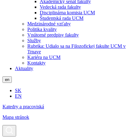
Akademický senát fakulty
Vedecká rada fakulty
Disciplinárna komisia UCM
Študentská rada UCM
Medzinárodné vzťahy
Politika kvality
Vnútorné predpisy fakulty
Služby
Rubrika: Udialo sa na Filozofickej fakulte UCM v
Trnave
Kariéra na UCM
Kontakty
Aktuality
en
SK
EN
Katedry a pracoviská
Mapa stránok