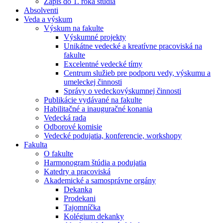
Zápis do 1. roka štúdia
Absolventi
Veda a výskum
Výskum na fakulte
Výskumné projekty
Unikátne vedecké a kreatívne pracoviská na
fakulte
Excelentné vedecké tímy
Centrum služieb pre podporu vedy, výskumu a
umeleckej činnosti
Správy o vedeckovýskumnej činnosti
Publikácie vydávané na fakulte
Habilitačné a inauguračné konania
Vedecká rada
Odborové komisie
Vedecké podujatia, konferencie, workshopy
Fakulta
O fakulte
Harmonogram štúdia a podujatia
Katedry a pracoviská
Akademické a samosprávne orgány
Dekanka
Prodekani
Tajomníčka
Kolégium dekanky