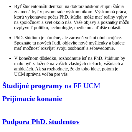
Byť študentom/študentkou na doktorandskom stupni štúdia
znamená byť v prvom rade výskumníkom. Výskumná práca,
ktorú vykonávate počas PhD. štúdia, môže mať reálny vplyv
na spoločnosť a svet okolo nás. Vaše objavy a poznatky môžu
ovplyvniť politiku, technológie, medicínu a ďalšie oblasti.
PhD. štúdium je náročné, ale zároveň veľmi obohacujúce.
Spoznáte tu nových ľudí, objavíte nové myšlienky a budete
mať možnosť rozvíjať svoju osobnosť a sebavedomie.
V konečnom dôsledku, rozhodnutie ísť na PhD. štúdium by
malo byť založené na vašich vlastných cieľoch, vášniach a
ambíciách. Ak sa rozhodnete, že do toho idete, potom je
UCM správna voľba pre vás.
Študijné programy
na FF UCM
Prijímacie konanie
.
Podpora PhD. študentov