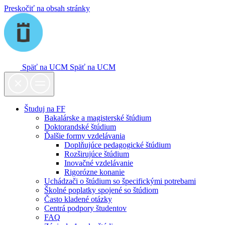
Preskočiť na obsah stránky
Späť na UCM
Späť na UCM
Študuj na FF
Bakalárske a magisterské štúdium
Doktorandské štúdium
Ďalšie formy vzdelávania
Doplňujúce pedagogické štúdium
Rozširujúce štúdium
Inovačné vzdelávanie
Rigorózne konanie
Uchádzači o štúdium so špecifickými potrebami
Školné poplatky spojené so štúdiom
Často kladené otázky
Centrá podpory študentov
FAQ