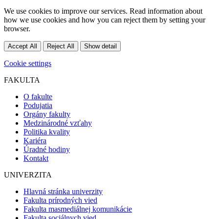
We use cookies to improve our services. Read information about
how we use cookies and how you can reject them by setting your
browser.
Accept All
Reject All
Show detail
Cookie settings
FAKULTA
O fakulte
Podujatia
Orgány fakulty
Medzinárodné vzťahy
Politika kvality
Kariéra
Úradné hodiny
Kontakt
UNIVERZITA
Hlavná stránka univerzity
Fakulta prírodných vied
Fakulta masmediálnej komunikácie
Fakulta sociálnych vied