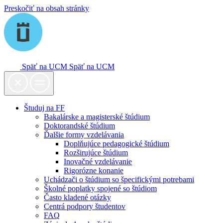
Preskočiť na obsah stránky
Späť na UCM
Späť na UCM
Študuj na FF
Bakalárske a magisterské štúdium
Doktorandské štúdium
Ďalšie formy vzdelávania
Doplňujúce pedagogické štúdium
Rozširujúce štúdium
Inovačné vzdelávanie
Rigorózne konanie
Uchádzači o štúdium so špecifickými potrebami
Školné poplatky spojené so štúdiom
Často kladené otázky
Centrá podpory študentov
FAQ