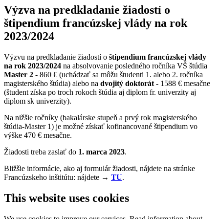
Výzva na predkladanie žiadostí o
štipendium francúzskej vlády na rok
2023/2024
Výzvu na predkladanie žiadostí o
štipendium francúzskej vlády
na rok 2023/2024
na absolvovanie posledného ročníka VŠ štúdia
Master 2
- 860 € (uchádzať sa môžu študenti 1. alebo 2. ročníka
magisterského štúdia) alebo na
dvojitý doktorát
- 1588 € mesačne
(študent získa po troch rokoch štúdia aj diplom fr. univerzity aj
diplom sk univerzity).
Na nižšie ročníky (bakalárske stupeň a prvý rok magisterského
štúdia-Master 1) je možné získať kofinancované štipendium vo
výške 470 € mesačne.
Žiadosti treba zaslať do
1. marca 2023
.
Bližšie informácie, ako aj formulár žiadosti, nájdete na stránke
Francúzskeho inštitútu: nájdete →
TU
.
This website uses cookies
We use cookies to improve our services. Read information about