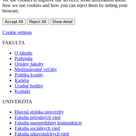
how we use cookies and how you can reject them by setting your
browser.
Accept All
Reject All
Show detail
Cookie settings
FAKULTA
O fakulte
Podujatia
Orgány fakulty
Medzinárodné vzťahy
Politika kvality
Kariéra
Úradné hodiny
Kontakt
UNIVERZITA
Hlavná stránka univerzity
Fakulta prírodných vied
Fakulta masmediálnej komunikácie
Fakulta sociálnych vied
Fakulta zdravotníckych vied