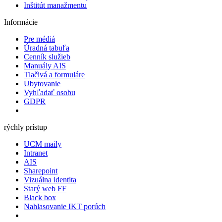
Inštitút manažmentu
Informácie
Pre médiá
Úradná tabuľa
Cenník služieb
Manuály AIS
Tlačivá a formuláre
Ubytovanie
Vyhľadať osobu
GDPR
rýchly prístup
UCM maily
Intranet
AIS
Sharepoint
Vizuálna identita
Starý web FF
Black box
Nahlasovanie IKT porúch