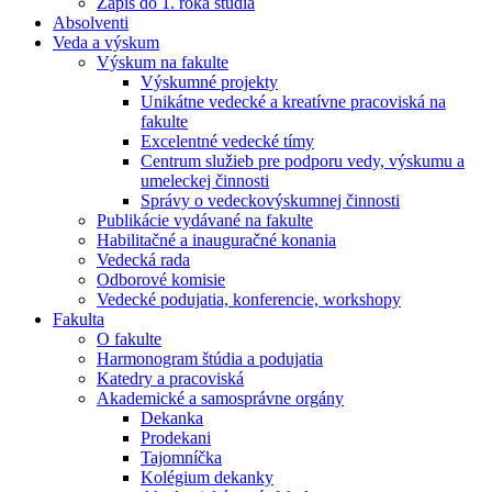
Zápis do 1. roka štúdia
Absolventi
Veda a výskum
Výskum na fakulte
Výskumné projekty
Unikátne vedecké a kreatívne pracoviská na
fakulte
Excelentné vedecké tímy
Centrum služieb pre podporu vedy, výskumu a
umeleckej činnosti
Správy o vedeckovýskumnej činnosti
Publikácie vydávané na fakulte
Habilitačné a inauguračné konania
Vedecká rada
Odborové komisie
Vedecké podujatia, konferencie, workshopy
Fakulta
O fakulte
Harmonogram štúdia a podujatia
Katedry a pracoviská
Akademické a samosprávne orgány
Dekanka
Prodekani
Tajomníčka
Kolégium dekanky