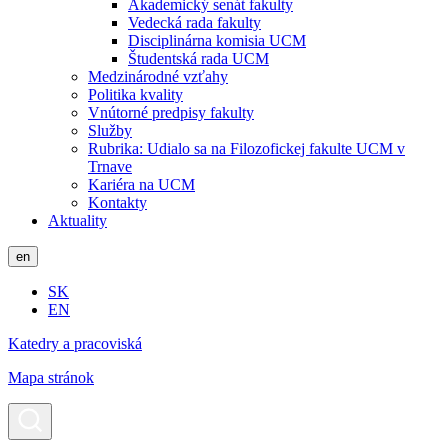
Akademický senát fakulty
Vedecká rada fakulty
Disciplinárna komisia UCM
Študentská rada UCM
Medzinárodné vzťahy
Politika kvality
Vnútorné predpisy fakulty
Služby
Rubrika: Udialo sa na Filozofickej fakulte UCM v
Trnave
Kariéra na UCM
Kontakty
Aktuality
en
SK
EN
Katedry a pracoviská
Mapa stránok