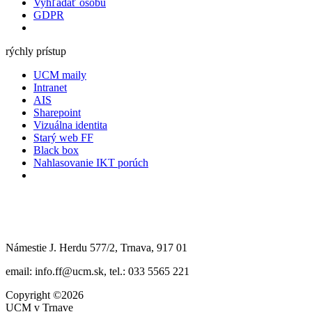
Vyhľadať osobu
GDPR
rýchly prístup
UCM maily
Intranet
AIS
Sharepoint
Vizuálna identita
Starý web FF
Black box
Nahlasovanie IKT porúch
Námestie J. Herdu 577/2, Trnava, 917 01
email: info.ff@ucm.sk, tel.: 033 5565 221
Copyright ©2026
UCM v Trnave