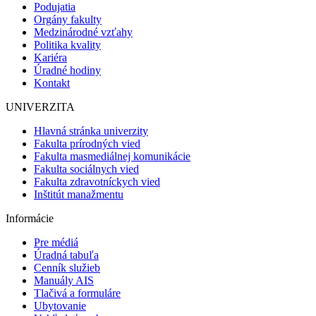
Podujatia
Orgány fakulty
Medzinárodné vzťahy
Politika kvality
Kariéra
Úradné hodiny
Kontakt
UNIVERZITA
Hlavná stránka univerzity
Fakulta prírodných vied
Fakulta masmediálnej komunikácie
Fakulta sociálnych vied
Fakulta zdravotníckych vied
Inštitút manažmentu
Informácie
Pre médiá
Úradná tabuľa
Cenník služieb
Manuály AIS
Tlačivá a formuláre
Ubytovanie