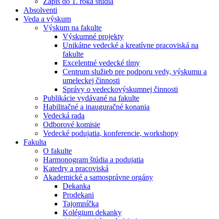
Zápis do 1. roka štúdia
Absolventi
Veda a výskum
Výskum na fakulte
Výskumné projekty
Unikátne vedecké a kreatívne pracoviská na
fakulte
Excelentné vedecké tímy
Centrum služieb pre podporu vedy, výskumu a
umeleckej činnosti
Správy o vedeckovýskumnej činnosti
Publikácie vydávané na fakulte
Habilitačné a inauguračné konania
Vedecká rada
Odborové komisie
Vedecké podujatia, konferencie, workshopy
Fakulta
O fakulte
Harmonogram štúdia a podujatia
Katedry a pracoviská
Akademické a samosprávne orgány
Dekanka
Prodekani
Tajomníčka
Kolégium dekanky