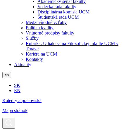
Akademický senát fakulty
Vedecká rada fakulty
Disciplinárna komisia UCM
Študentská rada UCM
Medzinárodné vzťahy
Politika kvality
Vnútorné predpisy fakulty
Služby
Rubrika: Udialo sa na Filozofickej fakulte UCM v
Trnave
Kariéra na UCM
Kontakty
Aktuality
en
SK
EN
Katedry a pracoviská
Mapa stránok