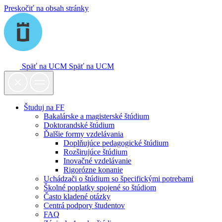
Preskočiť na obsah stránky
Späť na UCM
Späť na UCM
Študuj na FF
Bakalárske a magisterské štúdium
Doktorandské štúdium
Ďalšie formy vzdelávania
Doplňujúce pedagogické štúdium
Rozširujúce štúdium
Inovačné vzdelávanie
Rigorózne konanie
Uchádzači o štúdium so špecifickými potrebami
Školné poplatky spojené so štúdiom
Často kladené otázky
Centrá podpory študentov
FAQ