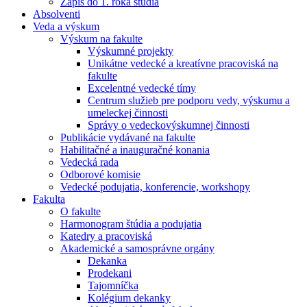
Zápis do 1. roka štúdia
Absolventi
Veda a výskum
Výskum na fakulte
Výskumné projekty
Unikátne vedecké a kreatívne pracoviská na
fakulte
Excelentné vedecké tímy
Centrum služieb pre podporu vedy, výskumu a
umeleckej činnosti
Správy o vedeckovýskumnej činnosti
Publikácie vydávané na fakulte
Habilitačné a inauguračné konania
Vedecká rada
Odborové komisie
Vedecké podujatia, konferencie, workshopy
Fakulta
O fakulte
Harmonogram štúdia a podujatia
Katedry a pracoviská
Akademické a samosprávne orgány
Dekanka
Prodekani
Tajomníčka
Kolégium dekanky