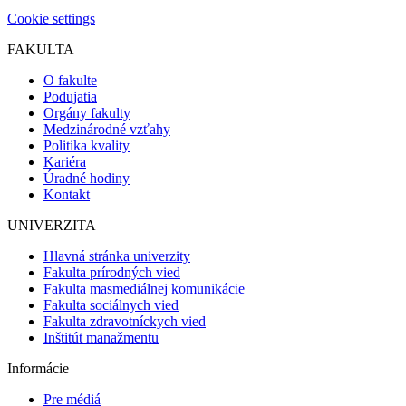
Cookie settings
FAKULTA
O fakulte
Podujatia
Orgány fakulty
Medzinárodné vzťahy
Politika kvality
Kariéra
Úradné hodiny
Kontakt
UNIVERZITA
Hlavná stránka univerzity
Fakulta prírodných vied
Fakulta masmediálnej komunikácie
Fakulta sociálnych vied
Fakulta zdravotníckych vied
Inštitút manažmentu
Informácie
Pre médiá