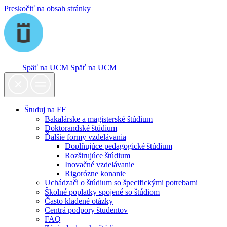
Preskočiť na obsah stránky
Späť na UCM
Späť na UCM
Študuj na FF
Bakalárske a magisterské štúdium
Doktorandské štúdium
Ďalšie formy vzdelávania
Doplňujúce pedagogické štúdium
Rozširujúce štúdium
Inovačné vzdelávanie
Rigorózne konanie
Uchádzači o štúdium so špecifickými potrebami
Školné poplatky spojené so štúdiom
Často kladené otázky
Centrá podpory študentov
FAQ