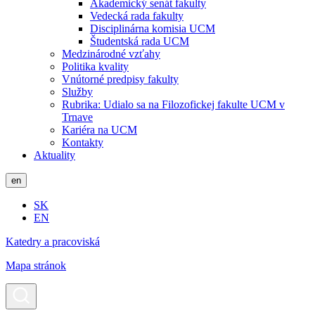
Akademický senát fakulty
Vedecká rada fakulty
Disciplinárna komisia UCM
Študentská rada UCM
Medzinárodné vzťahy
Politika kvality
Vnútorné predpisy fakulty
Služby
Rubrika: Udialo sa na Filozofickej fakulte UCM v
Trnave
Kariéra na UCM
Kontakty
Aktuality
en
SK
EN
Katedry a pracoviská
Mapa stránok