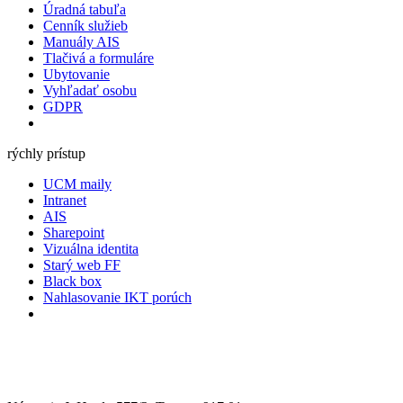
Úradná tabuľa
Cenník služieb
Manuály AIS
Tlačivá a formuláre
Ubytovanie
Vyhľadať osobu
GDPR
rýchly prístup
UCM maily
Intranet
AIS
Sharepoint
Vizuálna identita
Starý web FF
Black box
Nahlasovanie IKT porúch