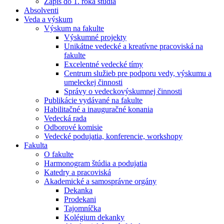
Zápis do 1. roka štúdia
Absolventi
Veda a výskum
Výskum na fakulte
Výskumné projekty
Unikátne vedecké a kreatívne pracoviská na
fakulte
Excelentné vedecké tímy
Centrum služieb pre podporu vedy, výskumu a
umeleckej činnosti
Správy o vedeckovýskumnej činnosti
Publikácie vydávané na fakulte
Habilitačné a inauguračné konania
Vedecká rada
Odborové komisie
Vedecké podujatia, konferencie, workshopy
Fakulta
O fakulte
Harmonogram štúdia a podujatia
Katedry a pracoviská
Akademické a samosprávne orgány
Dekanka
Prodekani
Tajomníčka
Kolégium dekanky