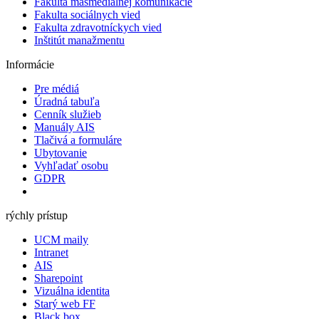
Fakulta masmediálnej komunikácie
Fakulta sociálnych vied
Fakulta zdravotníckych vied
Inštitút manažmentu
Informácie
Pre médiá
Úradná tabuľa
Cenník služieb
Manuály AIS
Tlačivá a formuláre
Ubytovanie
Vyhľadať osobu
GDPR
rýchly prístup
UCM maily
Intranet
AIS
Sharepoint
Vizuálna identita
Starý web FF
Black box