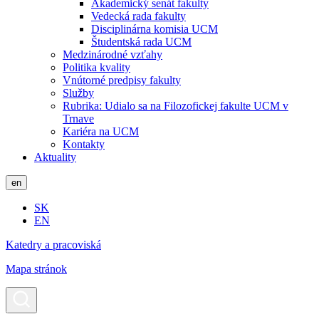
Akademický senát fakulty
Vedecká rada fakulty
Disciplinárna komisia UCM
Študentská rada UCM
Medzinárodné vzťahy
Politika kvality
Vnútorné predpisy fakulty
Služby
Rubrika: Udialo sa na Filozofickej fakulte UCM v
Trnave
Kariéra na UCM
Kontakty
Aktuality
en
SK
EN
Katedry a pracoviská
Mapa stránok