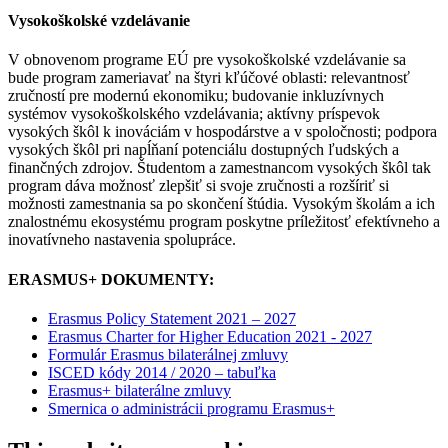
Vysokoškolské vzdelávanie
V obnovenom programe EÚ pre vysokoškolské vzdelávanie sa
bude program zameriavať na štyri kľúčové oblasti: relevantnosť
zručností pre modernú ekonomiku; budovanie inkluzívnych
systémov vysokoškolského vzdelávania; aktívny príspevok
vysokých škôl k inováciám v hospodárstve a v spoločnosti; podpora
vysokých škôl pri napĺňaní potenciálu dostupných ľudských a
finančných zdrojov. Študentom a zamestnancom vysokých škôl tak
program dáva možnosť zlepšiť si svoje zručnosti a rozšíriť si
možnosti zamestnania sa po skončení štúdia. Vysokým školám a ich
znalostnému ekosystému program poskytne príležitosť efektívneho a
inovatívneho nastavenia spolupráce.
ERASMUS+ DOKUMENTY:
Erasmus Policy Statement 2021 – 2027
Erasmus Charter for Higher Education 2021 - 2027
Formulár Erasmus bilaterálnej zmluvy
ISCED kódy 2014 / 2020 – tabuľka
Erasmus+ bilaterálne zmluvy
Smernica o administrácii programu Erasmus+