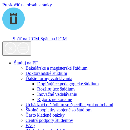
Preskočiť na obsah stránky
Späť na UCM
Späť na UCM
Študuj na FF
Bakalárske a magisterské štúdium
Doktorandské štúdium
Ďalšie formy vzdelávania
Doplňujúce pedagogické štúdium
Rozširujúce štúdium
Inovačné vzdelávanie
Rigorózne konanie
Uchádzači o štúdium so špecifickými potrebami
Školné poplatky spojené so štúdiom
Často kladené otázky
Centrá podpory študentov
FAQ