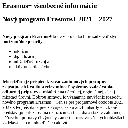
Erasmus+ všeobecné informácie
Nový program Erasmus+ 2021 – 2027
Nový program Erasmus+
bude v projektoch presadzovať štyri
horizontálne priority
:
inklúziu,
digitalizáciu,
udržateľný rozvoj a
aktívnu participáciu.
Jeho cieľom je
prispieť k zavádzaniu nových postupov
zlepšujúcich kvalitu a relevantnosť systémov vzdelávania,
odbornej prípravy a mládeže
na národnej, regionálnej, ale aj
miestnej úrovni. Dobrou správou je významné navýšenie rozpočtu
nového programu Erasmus+. Ten sa pre programové obdobie 2021 -
2027 zdvojnásobil a predstavuje čiastku 28,4 miliardy eur, ktoré
predstavujú príležitosť na realizáciu časti štúdia a stáži v zahraničí,
učňovskej prípravy či výmeny zamestnancov vo všetkých oblastiach
vzdelávania a mnoho ďalších aktivít.