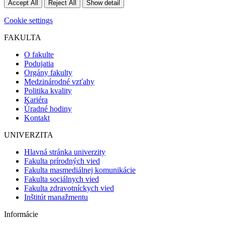
Accept All
Reject All
Show detail
Cookie settings
FAKULTA
O fakulte
Podujatia
Orgány fakulty
Medzinárodné vzťahy
Politika kvality
Kariéra
Úradné hodiny
Kontakt
UNIVERZITA
Hlavná stránka univerzity
Fakulta prírodných vied
Fakulta masmediálnej komunikácie
Fakulta sociálnych vied
Fakulta zdravotníckych vied
Inštitút manažmentu
Informácie