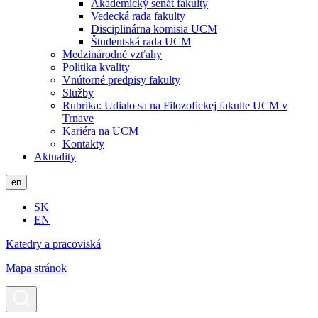
Akademický senát fakulty
Vedecká rada fakulty
Disciplinárna komisia UCM
Študentská rada UCM
Medzinárodné vzťahy
Politika kvality
Vnútorné predpisy fakulty
Služby
Rubrika: Udialo sa na Filozofickej fakulte UCM v
Trnave
Kariéra na UCM
Kontakty
Aktuality
en
SK
EN
Katedry a pracoviská
Mapa stránok