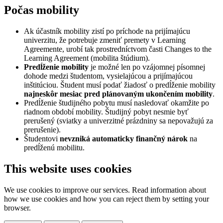
Počas mobility
Ak účastník mobility zistí po príchode na prijímajúcu
univerzitu, že potrebuje zmeniť premety v Learning
Agreemente, urobí tak prostredníctvom časti Changes to the
Learning Agreement (mobilita štúdium).
Predĺženie mobility
je možné len po vzájomnej písomnej
dohode medzi študentom, vysielajúcou a prijímajúcou
inštitúciou. Študent musí podať žiadosť o predĺženie mobility
najneskôr mesiac pred plánovaným ukončením mobility
.
Predĺženie študijného pobytu musí nasledovať okamžite po
riadnom období mobility. Študijný pobyt nesmie byť
prerušený (sviatky a univerzitné prázdniny sa nepovažujú za
prerušenie).
Študentovi
nevzniká automaticky finančný nárok
na
predĺženú mobilitu.
This website uses cookies
We use cookies to improve our services. Read information about
how we use cookies and how you can reject them by setting your
browser.