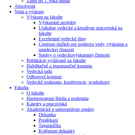
Zápis do 1. roka štúdia
Absolventi
Veda a výskum
Výskum na fakulte
Výskumné projekty
Unikátne vedecké a kreatívne pracoviská na
fakulte
Excelentné vedecké tímy
Centrum služieb pre podporu vedy, výskumu a
umeleckej činnosti
Správy o vedeckovýskumnej činnosti
Publikácie vydávané na fakulte
Habilitačné a inauguračné konania
Vedecká rada
Odborové komisie
Vedecké podujatia, konferencie, workshopy
Fakulta
O fakulte
Harmonogram štúdia a podujatia
Katedry a pracoviská
Akademické a samosprávne orgány
Dekanka
Prodekani
Tajomníčka
Kolégium dekanky