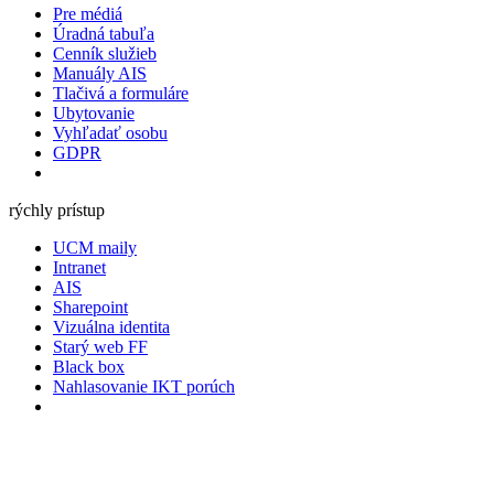
Pre médiá
Úradná tabuľa
Cenník služieb
Manuály AIS
Tlačivá a formuláre
Ubytovanie
Vyhľadať osobu
GDPR
rýchly prístup
UCM maily
Intranet
AIS
Sharepoint
Vizuálna identita
Starý web FF
Black box
Nahlasovanie IKT porúch