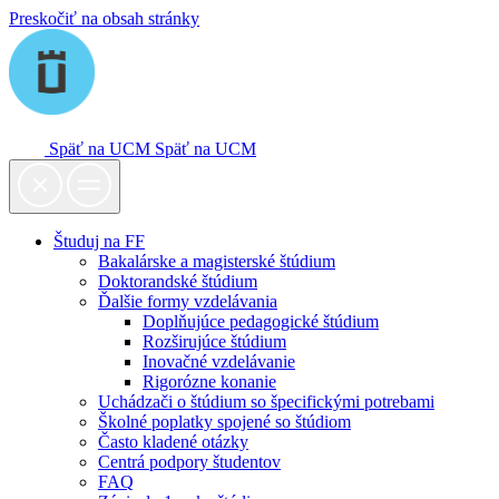
Preskočiť na obsah stránky
Späť na UCM
Späť na UCM
Študuj na FF
Bakalárske a magisterské štúdium
Doktorandské štúdium
Ďalšie formy vzdelávania
Doplňujúce pedagogické štúdium
Rozširujúce štúdium
Inovačné vzdelávanie
Rigorózne konanie
Uchádzači o štúdium so špecifickými potrebami
Školné poplatky spojené so štúdiom
Často kladené otázky
Centrá podpory študentov
FAQ