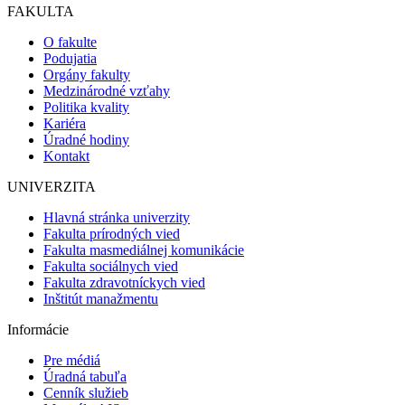
FAKULTA
O fakulte
Podujatia
Orgány fakulty
Medzinárodné vzťahy
Politika kvality
Kariéra
Úradné hodiny
Kontakt
UNIVERZITA
Hlavná stránka univerzity
Fakulta prírodných vied
Fakulta masmediálnej komunikácie
Fakulta sociálnych vied
Fakulta zdravotníckych vied
Inštitút manažmentu
Informácie
Pre médiá
Úradná tabuľa
Cenník služieb