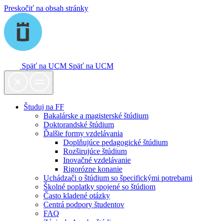
Preskočiť na obsah stránky
Späť na UCM
Späť na UCM
Študuj na FF
Bakalárske a magisterské štúdium
Doktorandské štúdium
Ďalšie formy vzdelávania
Doplňujúce pedagogické štúdium
Rozširujúce štúdium
Inovačné vzdelávanie
Rigorózne konanie
Uchádzači o štúdium so špecifickými potrebami
Školné poplatky spojené so štúdiom
Často kladené otázky
Centrá podpory študentov
FAQ