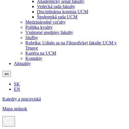
Akademický senát fakulty
Vedecká rada fakulty
Disciplinárna komisia UCM
Študentská rada UCM
Medzinárodné vzťahy
Politika kvality
Vnútorné predpisy fakulty
Služby
Rubrika: Udialo sa na Filozofickej fakulte UCM v
Trnave
Kariéra na UCM
Kontakty
Aktuality
en
SK
EN
Katedry a pracoviská
Mapa stránok