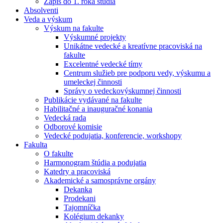
Zápis do 1. roka štúdia
Absolventi
Veda a výskum
Výskum na fakulte
Výskumné projekty
Unikátne vedecké a kreatívne pracoviská na
fakulte
Excelentné vedecké tímy
Centrum služieb pre podporu vedy, výskumu a
umeleckej činnosti
Správy o vedeckovýskumnej činnosti
Publikácie vydávané na fakulte
Habilitačné a inauguračné konania
Vedecká rada
Odborové komisie
Vedecké podujatia, konferencie, workshopy
Fakulta
O fakulte
Harmonogram štúdia a podujatia
Katedry a pracoviská
Akademické a samosprávne orgány
Dekanka
Prodekani
Tajomníčka
Kolégium dekanky