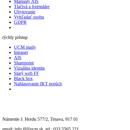
Manuály AIS
Tlačivá a formuláre
Ubytovanie
Vyhľadať osobu
GDPR
rýchly prístup
UCM maily
Intranet
AIS
Sharepoint
Vizuálna identita
Starý web FF
Black box
Nahlasovanie IKT porúch
Námestie J. Herdu 577/2, Trnava, 917 01
email: info.ff@ucm.sk, tel.: 033 5565 221