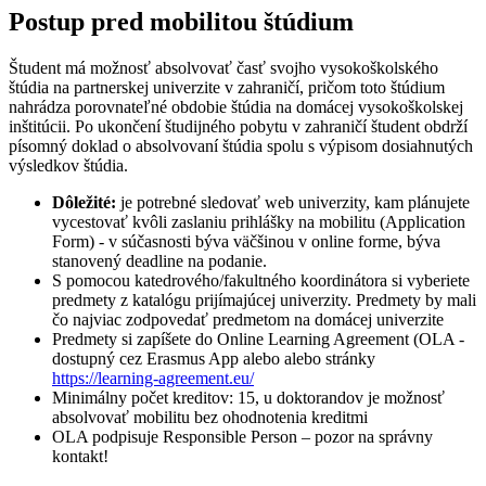
Postup pred mobilitou štúdium
Študent má možnosť absolvovať časť svojho vysokoškolského
štúdia na partnerskej univerzite v zahraničí, pričom toto štúdium
nahrádza porovnateľné obdobie štúdia na domácej vysokoškolskej
inštitúcii. Po ukončení študijného pobytu v zahraničí študent obdrží
písomný doklad o absolvovaní štúdia spolu s výpisom dosiahnutých
výsledkov štúdia.
Dôležité:
je potrebné sledovať web univerzity, kam plánujete
vycestovať kvôli zaslaniu prihlášky na mobilitu (Application
Form) - v súčasnosti býva väčšinou v online forme, býva
stanovený deadline na podanie.
S pomocou katedrového/fakultného koordinátora si vyberiete
predmety z katalógu prijímajúcej univerzity. Predmety by mali
čo najviac zodpovedať predmetom na domácej univerzite
Predmety si zapíšete do Online Learning Agreement (OLA -
dostupný cez Erasmus App alebo alebo stránky
https://learning-agreement.eu/
Minimálny počet kreditov: 15, u doktorandov je možnosť
absolvovať mobilitu bez ohodnotenia kreditmi
OLA podpisuje Responsible Person – pozor na správny
kontakt!