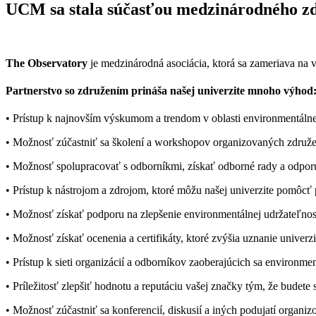
UCM sa stala súčasťou medzinárodného z
The Observatory
je medzinárodná asociácia, ktorá sa zameriava na v
Partnerstvo so združením prináša našej univerzite mnoho výhod
• Prístup k najnovším výskumom a trendom v oblasti environmentálnej
• Možnosť zúčastniť sa školení a workshopov organizovaných združení
• Možnosť spolupracovať s odborníkmi, získať odborné rady a odporú
• Prístup k nástrojom a zdrojom, ktoré môžu našej univerzite pomôcť p
• Možnosť získať podporu na zlepšenie environmentálnej udržateľnost
• Možnosť získať ocenenia a certifikáty, ktoré zvýšia uznanie univerz
• Prístup k sieti organizácií a odborníkov zaoberajúcich sa environ
• Príležitosť zlepšiť hodnotu a reputáciu vašej značky tým, že bude
• Možnosť zúčastniť sa konferencií, diskusií a iných podujatí organiz