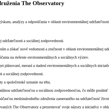
druženia The Observatory
ýskum, analýzy a odporúčania v oblasti environmentálnej udržateľnosti
:
 udržateľnosti a sociálnej zodpovednosti.
m a získať nové vedomosti a zručnosti v oblasti environmentálnej udr
čania na riešenie environmentálnych a sociálnych výziev.
ri plánovaní, meraní a riadení environmentálnych a sociálnych iniciatív
i a sociálnej zodpovednosti.
ity a spoločenské uznanie na trhu.
mentálnou udržateľnosťou a sociálnou zodpovednosťou, čo môže posilniť
te súčasťou medzinárodného združenia zameraného na udržateľnosť živo
ovaných The Observatory a prezentovať svoje názory a iniciatívy v obla