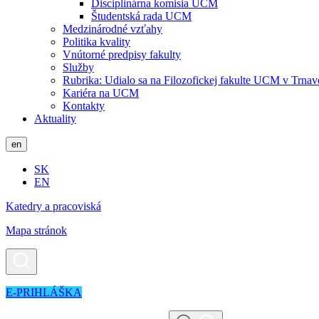
Disciplinárna komisia UCM
Študentská rada UCM
Medzinárodné vzťahy
Politika kvality
Vnútorné predpisy fakulty
Služby
Rubrika: Udialo sa na Filozofickej fakulte UCM v Trnav
Kariéra na UCM
Kontakty
Aktuality
en
SK
EN
Katedry a pracoviská
Mapa stránok
E-PRIHLÁŠKA