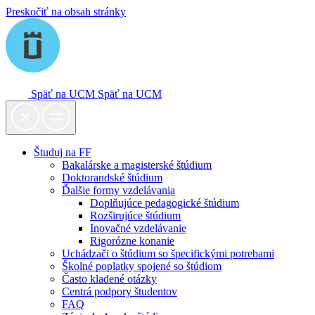
Preskočiť na obsah stránky
Späť na UCM
Späť na UCM
Študuj na FF
Bakalárske a magisterské štúdium
Doktorandské štúdium
Ďalšie formy vzdelávania
Doplňujúce pedagogické štúdium
Rozširujúce štúdium
Inovačné vzdelávanie
Rigorózne konanie
Uchádzači o štúdium so špecifickými potrebami
Školné poplatky spojené so štúdiom
Často kladené otázky
Centrá podpory študentov
FAQ