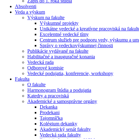
Zápis do 1. roka štúdia
Absolventi
Veda a výskum
Výskum na fakulte
Výskumné projekty
Unikátne vedecké a kreatívne pracoviská na fakult
Excelentné vedecké tímy
Centrum služieb pre podporu vedy, výskumu a ume
Správy o vedeckovýskumnej činnosti
Publikácie vydávané na fakulte
Habilitačné a inauguračné konania
Vedecká rada
Odborové komisie
Vedecké podujatia, konferencie, workshopy
Fakulta
O fakulte
Harmonogram štúdia a podujatia
Katedry a pracoviská
Akademické a samosprávne orgány
Dekanka
Prodekani
Tajomníčka
Kolégium dekanky
Akademický senát fakulty
Vedecká rada fakulty