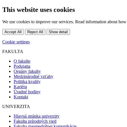
This website uses cookies
We use cookies to improve our services. Read information about how 
Accept All
Reject All
Show detail
Cookie settings
FAKULTA
O fakulte
Podujatia
Orgány fakulty
Medzinárodné vzťahy
Politika kvality
Kariéra
Úradné hodiny
Kontakt
UNIVERZITA
Hlavná stránka univerzity
Fakulta prírodných vied
Fakulta masmediálnej komunikácie