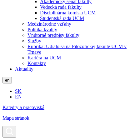
Akademický senát fakulty
Vedecká rada fakulty
Disciplinárna komisia UCM
Študentská rada UCM
Medzinárodné vzťahy
Politika kvality
Vnútorné predpisy fakulty
Služby
Rubrika: Udialo sa na Filozofickej fakulte UCM v
Trnave
Kariéra na UCM
Kontakty
Aktuality
en
SK
EN
Katedry a pracoviská
Mapa stránok