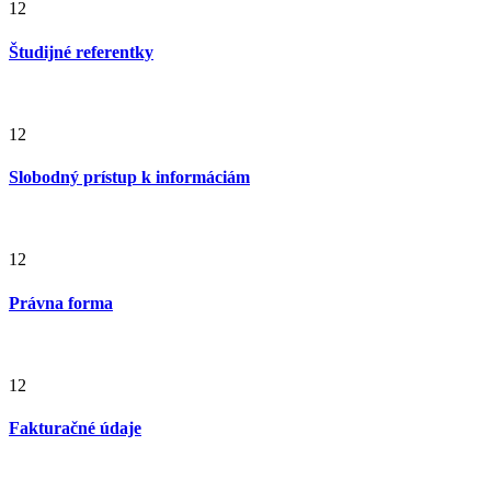
12
Študijné referentky
12
Slobodný prístup k informáciám
12
Právna forma
12
Fakturačné údaje