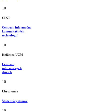
10
CIKT
Centrum informačno
komunikačných
technológií
10
Knižnica UCM
Centrum
informačných
služieb
10
Ubytovanie
Študentský domov
10