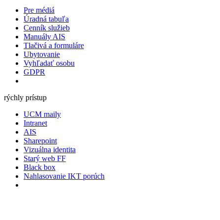
Pre médiá
Úradná tabuľa
Cenník služieb
Manuály AIS
Tlačivá a formuláre
Ubytovanie
Vyhľadať osobu
GDPR
rýchly prístup
UCM maily
Intranet
AIS
Sharepoint
Vizuálna identita
Starý web FF
Black box
Nahlasovanie IKT porúch