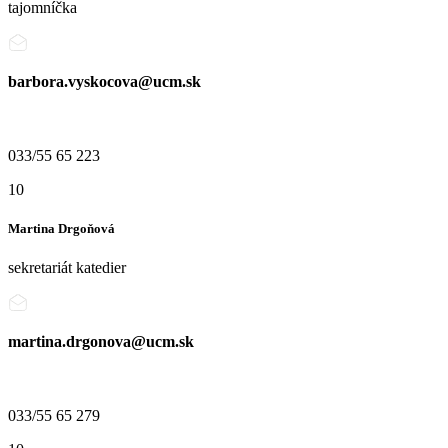
tajomníčka
barbora.vyskocova@ucm.sk
033/55 65 223
10
Martina Drgoňová
sekretariát katedier
martina.drgonova@ucm.sk
033/55 65 279