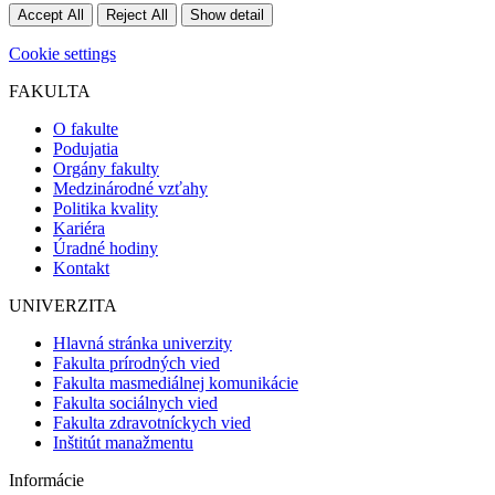
Accept All
Reject All
Show detail
Cookie settings
FAKULTA
O fakulte
Podujatia
Orgány fakulty
Medzinárodné vzťahy
Politika kvality
Kariéra
Úradné hodiny
Kontakt
UNIVERZITA
Hlavná stránka univerzity
Fakulta prírodných vied
Fakulta masmediálnej komunikácie
Fakulta sociálnych vied
Fakulta zdravotníckych vied
Inštitút manažmentu
Informácie