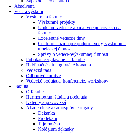
Zápis do 1. roka štúdia
Absolventi
Veda a výskum
Výskum na fakulte
Výskumné projekty
Unikátne vedecké a kreatívne pracoviská na
fakulte
Excelentné vedecké tímy
Centrum služieb pre podporu vedy, výskumu a
umeleckej činnosti
Správy o vedeckovýskumnej činnosti
Publikácie vydávané na fakulte
Habilitačné a inauguračné konania
Vedecká rada
Odborové komisie
Vedecké podujatia, konferencie, workshopy
Fakulta
O fakulte
Harmonogram štúdia a podujatia
Katedry a pracoviská
Akademické a samosprávne orgány
Dekanka
Prodekani
Tajomníčka
Kolégium dekanky