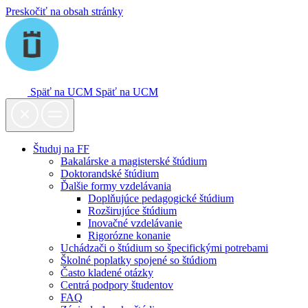
Preskočiť na obsah stránky
Späť na UCM
Späť na UCM
Študuj na FF
Bakalárske a magisterské štúdium
Doktorandské štúdium
Ďalšie formy vzdelávania
Doplňujúce pedagogické štúdium
Rozširujúce štúdium
Inovačné vzdelávanie
Rigorózne konanie
Uchádzači o štúdium so špecifickými potrebami
Školné poplatky spojené so štúdiom
Často kladené otázky
Centrá podpory študentov
FAQ