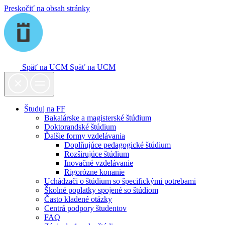
Preskočiť na obsah stránky
Späť na UCM
Späť na UCM
Študuj na FF
Bakalárske a magisterské štúdium
Doktorandské štúdium
Ďalšie formy vzdelávania
Doplňujúce pedagogické štúdium
Rozširujúce štúdium
Inovačné vzdelávanie
Rigorózne konanie
Uchádzači o štúdium so špecifickými potrebami
Školné poplatky spojené so štúdiom
Často kladené otázky
Centrá podpory študentov
FAQ