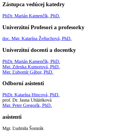
Zástupca vedúcej katedry
PhDr. Marián Kamenčík, PhD.
Univerzitní Profesori a profesorky
doc. Mgr. Katarína Žeňuchová, PhD.
Univerzitní docenti a docentky
PhDr. Marián Kamenčík, PhD.
Mgr. Zdenka Kumorová, PhD.
Mgr. Ľubomír Gábor, PhD.
Odborní asistenti
PhDr. Katarína Hincová, PhD.
prof. Dr. Jasna Uhláriková
Mgr. Peter Gregorík, PhD.
asistenti
Mgr. Ľudmila Šomrák