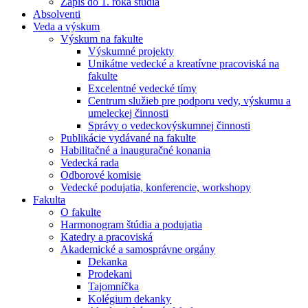
Zápis do 1. roka štúdia
Absolventi
Veda a výskum
Výskum na fakulte
Výskumné projekty
Unikátne vedecké a kreatívne pracoviská na
fakulte
Excelentné vedecké tímy
Centrum služieb pre podporu vedy, výskumu a
umeleckej činnosti
Správy o vedeckovýskumnej činnosti
Publikácie vydávané na fakulte
Habilitačné a inauguračné konania
Vedecká rada
Odborové komisie
Vedecké podujatia, konferencie, workshopy
Fakulta
O fakulte
Harmonogram štúdia a podujatia
Katedry a pracoviská
Akademické a samosprávne orgány
Dekanka
Prodekani
Tajomníčka
Kolégium dekanky