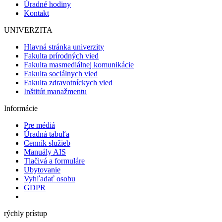
Úradné hodiny
Kontakt
UNIVERZITA
Hlavná stránka univerzity
Fakulta prírodných vied
Fakulta masmediálnej komunikácie
Fakulta sociálnych vied
Fakulta zdravotníckych vied
Inštitút manažmentu
Informácie
Pre médiá
Úradná tabuľa
Cenník služieb
Manuály AIS
Tlačivá a formuláre
Ubytovanie
Vyhľadať osobu
GDPR
rýchly prístup