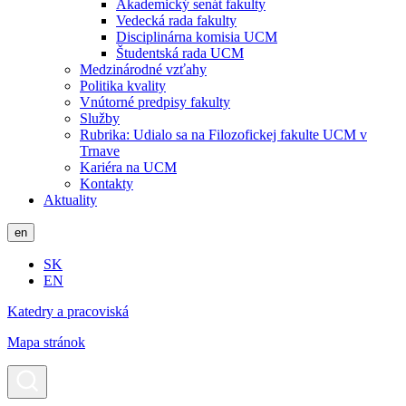
Akademický senát fakulty
Vedecká rada fakulty
Disciplinárna komisia UCM
Študentská rada UCM
Medzinárodné vzťahy
Politika kvality
Vnútorné predpisy fakulty
Služby
Rubrika: Udialo sa na Filozofickej fakulte UCM v
Trnave
Kariéra na UCM
Kontakty
Aktuality
en
SK
EN
Katedry a pracoviská
Mapa stránok