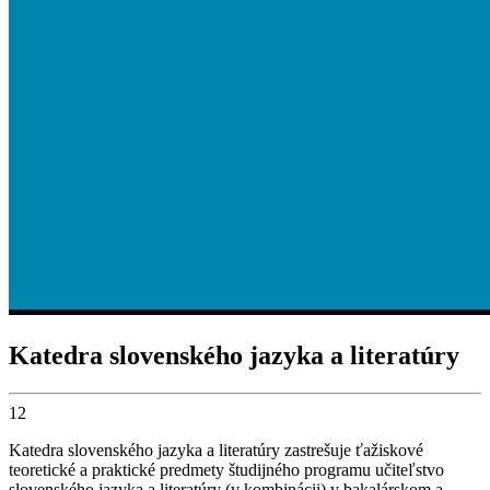
Katedra slovenského jazyka a literatúry
12
Katedra slovenského jazyka a literatúry zastrešuje ťažiskové
teoretické a praktické predmety študijného programu učiteľstvo
slovenského jazyka a literatúry (v kombinácii) v bakalárskom a