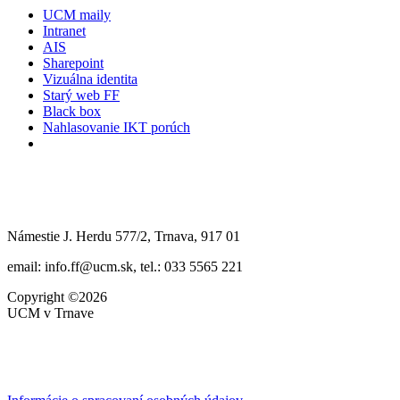
UCM maily
Intranet
AIS
Sharepoint
Vizuálna identita
Starý web FF
Black box
Nahlasovanie IKT porúch
Námestie J. Herdu 577/2, Trnava, 917 01
email: info.ff@ucm.sk, tel.: 033 5565 221
Copyright ©2026
UCM v Trnave