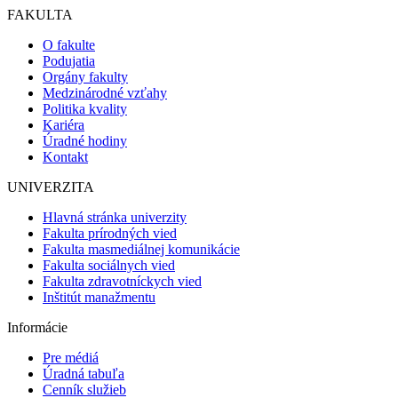
FAKULTA
O fakulte
Podujatia
Orgány fakulty
Medzinárodné vzťahy
Politika kvality
Kariéra
Úradné hodiny
Kontakt
UNIVERZITA
Hlavná stránka univerzity
Fakulta prírodných vied
Fakulta masmediálnej komunikácie
Fakulta sociálnych vied
Fakulta zdravotníckych vied
Inštitút manažmentu
Informácie
Pre médiá
Úradná tabuľa
Cenník služieb