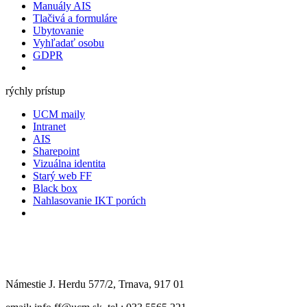
Manuály AIS
Tlačivá a formuláre
Ubytovanie
Vyhľadať osobu
GDPR
rýchly prístup
UCM maily
Intranet
AIS
Sharepoint
Vizuálna identita
Starý web FF
Black box
Nahlasovanie IKT porúch
Námestie J. Herdu 577/2, Trnava, 917 01