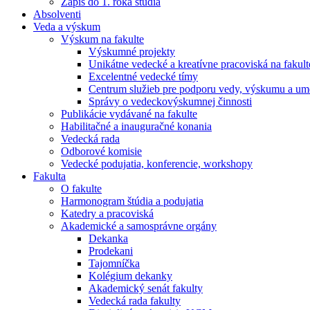
Zápis do 1. roka štúdia
Absolventi
Veda a výskum
Výskum na fakulte
Výskumné projekty
Unikátne vedecké a kreatívne pracoviská na fakult
Excelentné vedecké tímy
Centrum služieb pre podporu vedy, výskumu a ume
Správy o vedeckovýskumnej činnosti
Publikácie vydávané na fakulte
Habilitačné a inauguračné konania
Vedecká rada
Odborové komisie
Vedecké podujatia, konferencie, workshopy
Fakulta
O fakulte
Harmonogram štúdia a podujatia
Katedry a pracoviská
Akademické a samosprávne orgány
Dekanka
Prodekani
Tajomníčka
Kolégium dekanky
Akademický senát fakulty
Vedecká rada fakulty